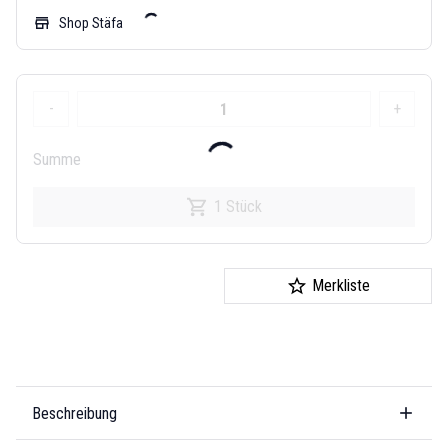
store
Shop Stäfa
-
+
Summe
1 Stück
Merkliste
Beschreibung