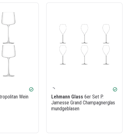
check_circle
check_circle
ropolitan Wein
Lehmann Glass
6er Set P.
Jamesse Grand Champagnerglas
mundgeblasen