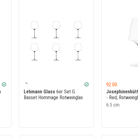
92.00
check_circle
check_circle
n
Lehmann Glass
6er Set G.
Josephinenhüt
Basset Hommage Rotweinglas
- Red, Rotweing
6.5 cm