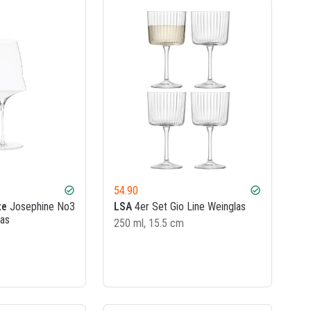
54.90
check_circle
check_circle
te
Josephine No3
LSA
4er Set Gio Line Weinglas
las
250 ml, 15.5 cm