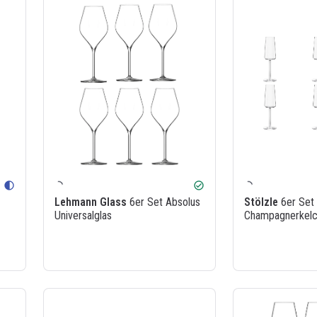
contrast
check_circle
Lehmann Glass
6er Set Absolus
Stölzle
6er Set
Universalglas
Champagnerkelc