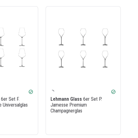
check_circle
check_circle
6er Set F.
Lehmann Glass
6er Set P.
Universalglas
Jamesse Premium
Champagnerglas