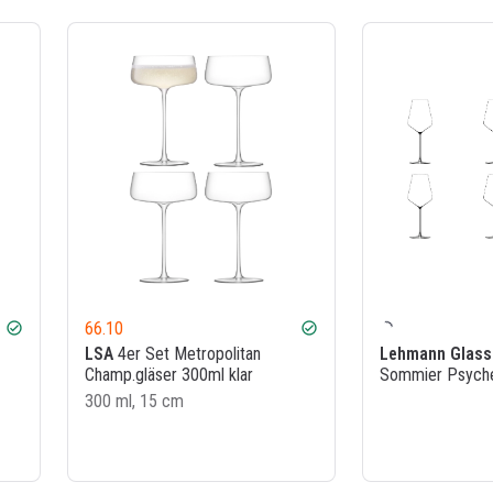
66.10
check_circle
check_circle
LSA
4er Set Metropolitan
Lehmann Glass
Champ.gläser 300ml klar
Sommier Psyche 
300 ml, 15 cm