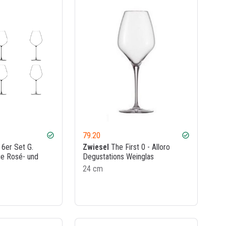
79.20
check_circle
check_circle
6er Set G.
Zwiesel
The First 0 - Alloro
e Rosé- und
Degustations Weinglas
24 cm