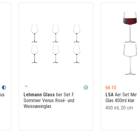
66.10
contrast
check_circle
lus
Lehmann Glass
6er Set F.
LSA
4er Set Met
Sommier Venus Rosé- und
Glas 400ml klar
Weissweinglas
400 ml, 20 cm