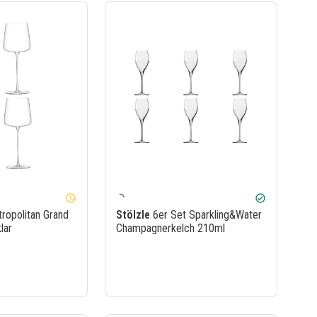
watch_later
check_circle
ropolitan Grand
Stölzle
6er Set Sparkling&Water
lar
Champagnerkelch 210ml