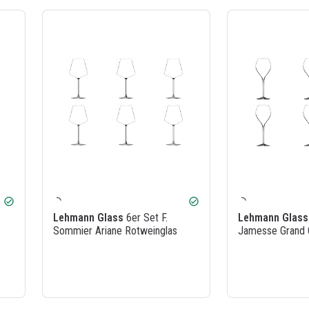
check_circle
check_circle
Lehmann Glass
6er Set F.
Lehmann Glass
Sommier Ariane Rotweinglas
Jamesse Grand 