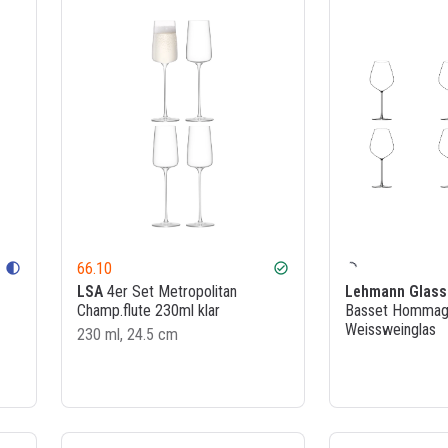
66.10
contrast
check_circle
LSA
4er Set Metropolitan
Lehmann Glass
Champ.flute 230ml klar
Basset Hommag
Weissweinglas
230 ml, 24.5 cm