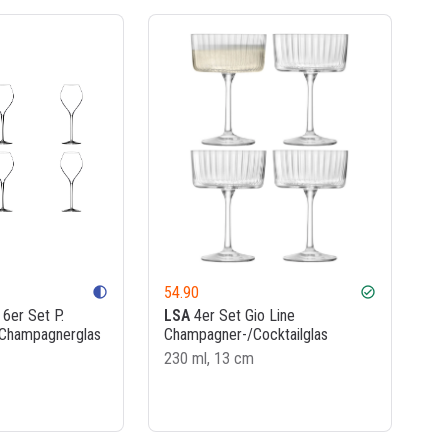
54.90
contrast
check_circle
6er Set P.
LSA
4er Set Gio Line
Champagnerglas
Champagner-/Cocktailglas
230 ml, 13 cm