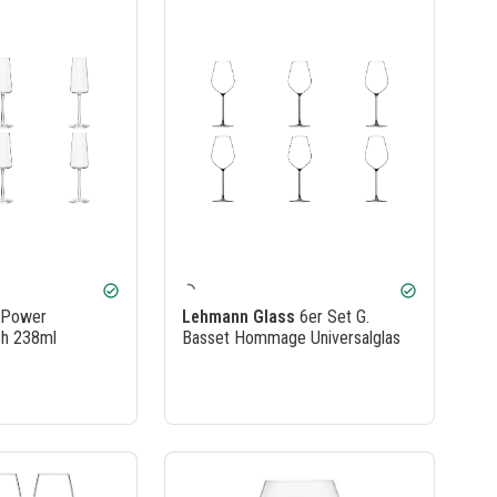
check_circle
check_circle
 Power
Lehmann Glass
6er Set G.
h 238ml
Basset Hommage Universalglas