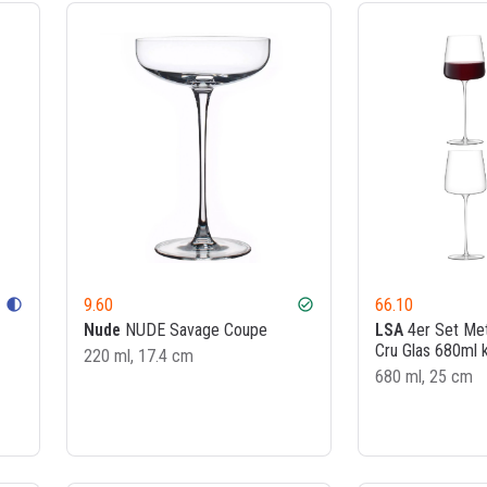
9.60
66.10
contrast
check_circle
Nude
NUDE Savage Coupe
LSA
4er Set Met
Cru Glas 680ml k
220 ml, 17.4 cm
680 ml, 25 cm