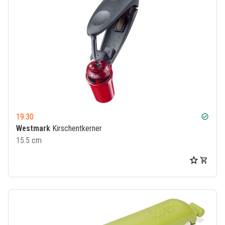
19.30
check_circle
Westmark
Kirschentkerner
15.5 cm