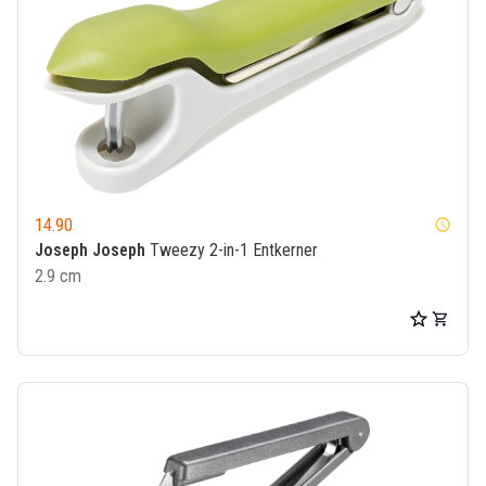
14.90
watch_later
Joseph Joseph
Tweezy 2-in-1 Entkerner
2.9 cm