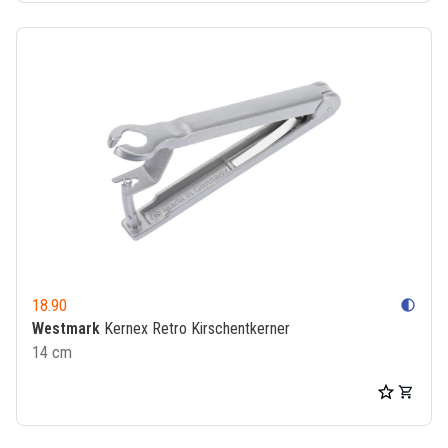
18.90
contrast
Westmark
Kernex Retro Kirschentkerner
14 cm