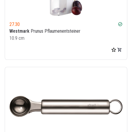
27.30
check_circle
Westmark
Prunus Pflaumenentsteiner
10.9 cm