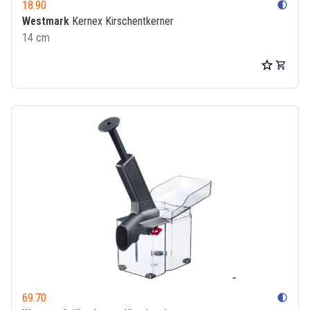
18.90
contrast
Westmark
Kernex Kirschentkerner
14 cm
69.70
contrast