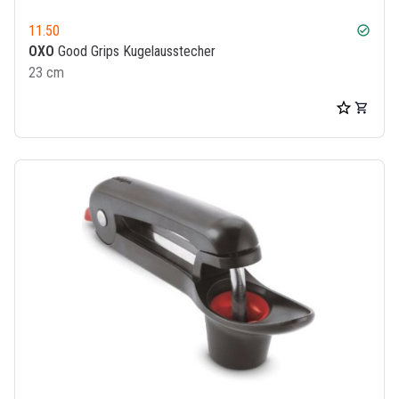
11.50
check_circle
OXO
Good Grips Kugelausstecher
23 cm