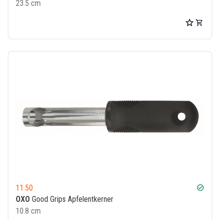
23.5 cm
11.50
check_circle
OXO
Good Grips Apfelentkerner
10.8 cm