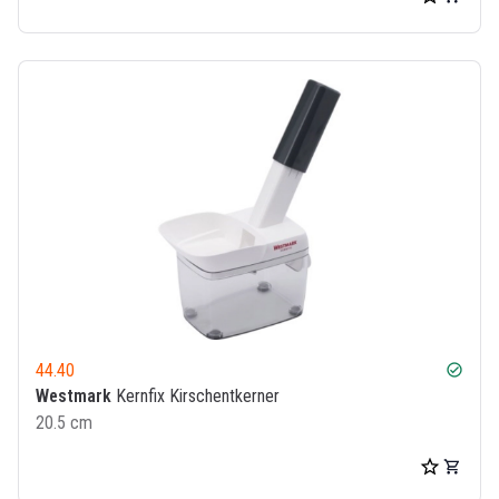
44.40
check_circle
Westmark
Kernfix Kirschentkerner
20.5 cm