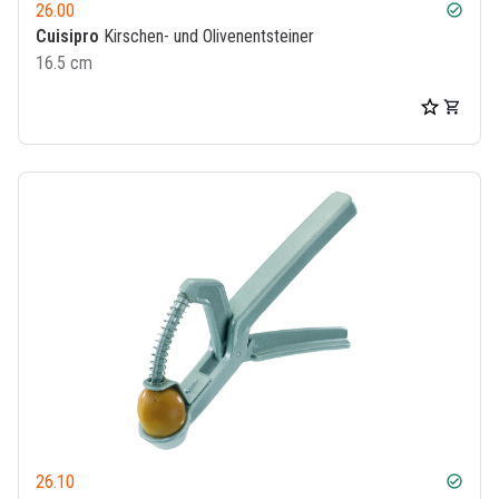
26.00
check_circle
Cuisipro
Kirschen- und Olivenentsteiner
16.5 cm
26.10
check_circle