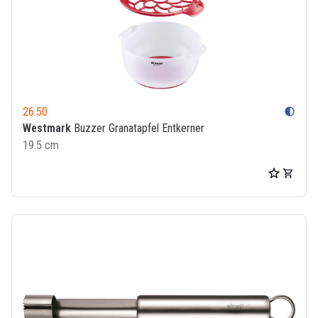
26.50
contrast
Westmark
Buzzer Granatapfel Entkerner
19.5 cm