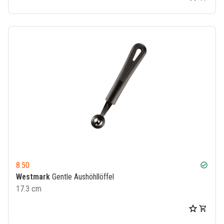
8.50
check_circle
Westmark
Gentle Aushöhllöffel
17.3 cm