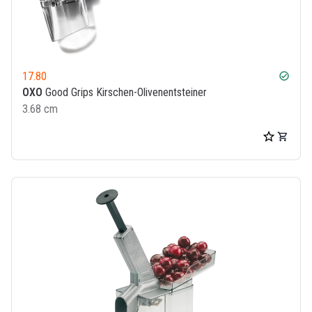
17.80
check_circle
OXO
Good Grips Kirschen-Olivenentsteiner
3.68 cm