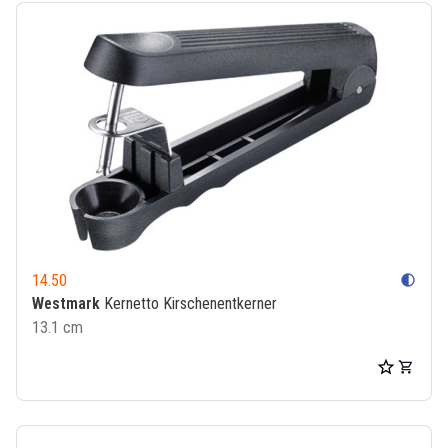
14.50
contrast
Westmark
Kernetto Kirschenentkerner
13.1 cm