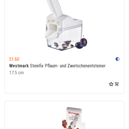
51.60
contrast
Westmark
Steinfix Pflaum- und Zwetschenentsteiner
17.5 cm