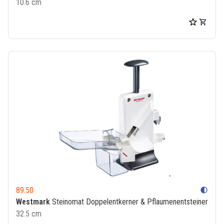
10.6 cm
89.50
contrast
Westmark
Steinomat Doppelentkerner & Pflaumenentsteiner
32.5 cm