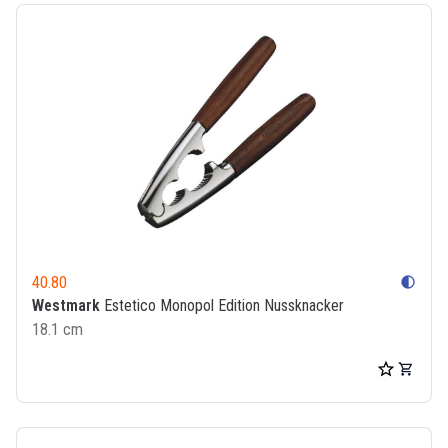
40.80
contrast
Westmark
Estetico Monopol Edition Nussknacker
18.1 cm