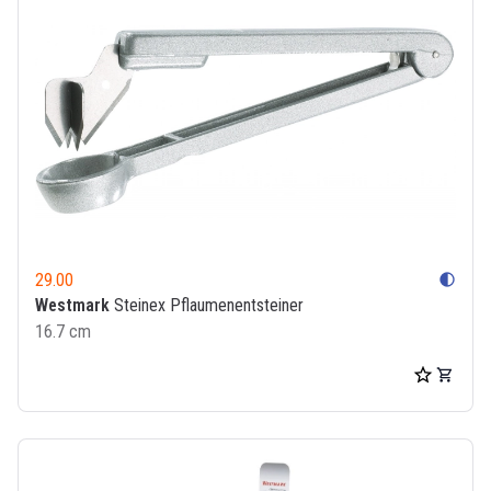
29.00
contrast
Westmark
Steinex Pflaumenentsteiner
16.7 cm