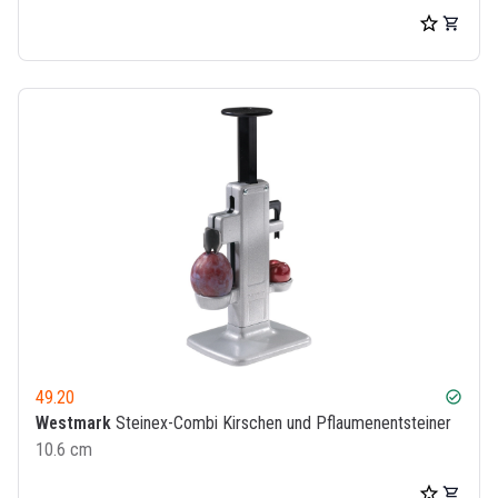
49.20
check_circle
Westmark
Steinex-Combi Kirschen und Pflaumenentsteiner
10.6 cm