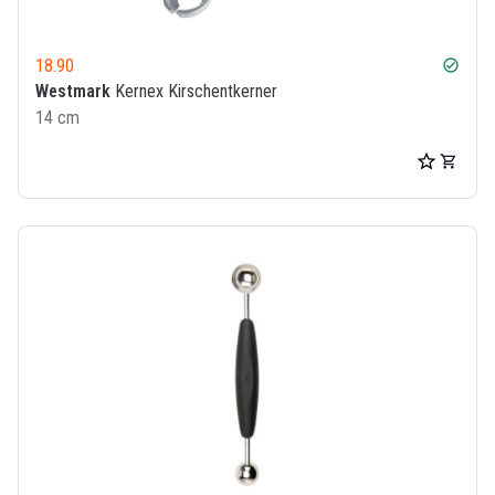
18.90
check_circle
Westmark
Kernex Kirschentkerner
14 cm