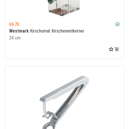
69.70
check_circle
Westmark
Kirschomat Kirschenentkerner
24 cm