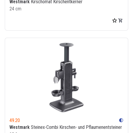
Westmark
Kirschomat Kirschentkerner
24 cm
49.20
contrast
Westmark
Steinex-Combi Kirschen- und Pflaumenentsteiner