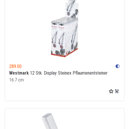
289.00
contrast
Westmark
12 Stk. Display Steinex Pflaumenentsteiner
16.7 cm