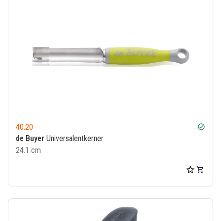
40.20
check_circle
de Buyer
Universalentkerner
24.1 cm