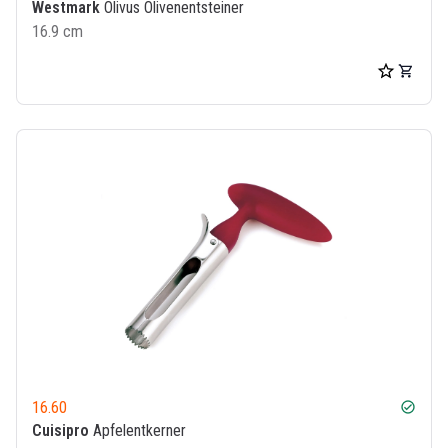
Westmark
Olivus Olivenentsteiner
16.9 cm
16.60
check_circle
Cuisipro
Apfelentkerner