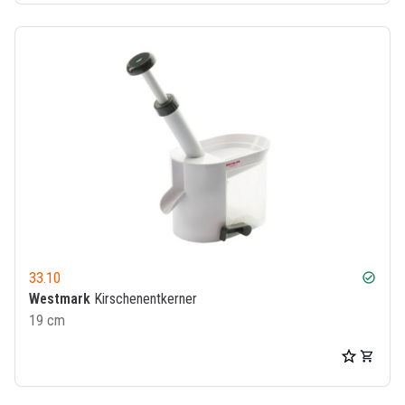
33.10
check_circle
Westmark
Kirschenentkerner
19 cm