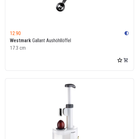
12.90
contrast
Westmark
Gallant Aushöhllöffel
17.3 cm