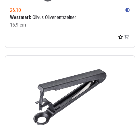
26.10
contrast
Westmark
Olivus Olivenentsteiner
16.9 cm