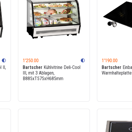
1'250.00
1'190.00
contrast
contrast
 II,
Bartscher
Kühlvitrine Deli-Cool
Bartscher
Einba
III, mit 3 Ablagen,
Warmhalteplatt
B885xT575xH685mm