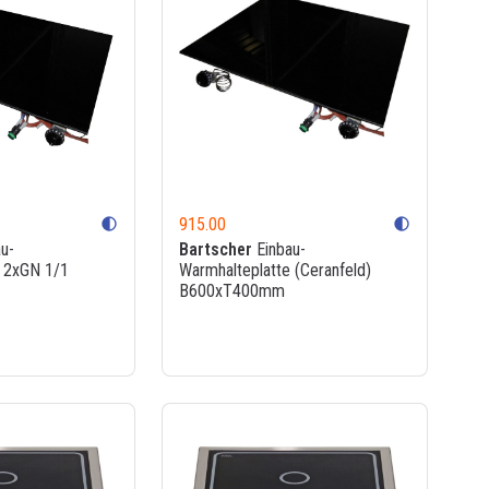
915.00
contrast
contrast
u-
Bartscher
Einbau-
e 2xGN 1/1
Warmhalteplatte (Ceranfeld)
B600xT400mm