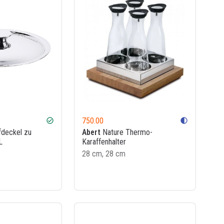
750.00
check_circle
contrast
deckel zu
Abert
Nature Thermo-
L
Karaffenhalter
28 cm, 28 cm