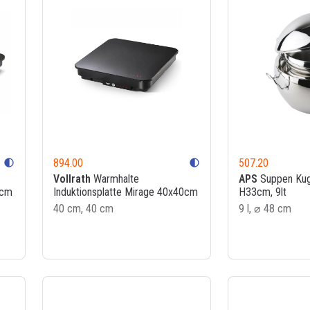
894.00
507.20
contrast
contrast
Vollrath
Warmhalte
APS
Suppen Kug
0cm
Induktionsplatte Mirage 40x40cm
H33cm, 9lt
40 cm, 40 cm
9 l, ⌀ 48 cm