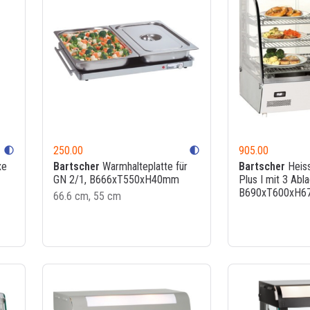
250.00
905.00
contrast
contrast
xe
Bartscher
Warmhalteplatte für
Bartscher
Heiss
GN 2/1, B666xT550xH40mm
Plus I mit 3 Abl
B690xT600xH6
66.6 cm, 55 cm