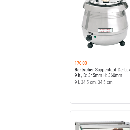
170.00
Bartscher
Suppentopf De-Lu
9 lt., D: 345mm H: 360mm
9 l, 34.5 cm, 34.5 cm