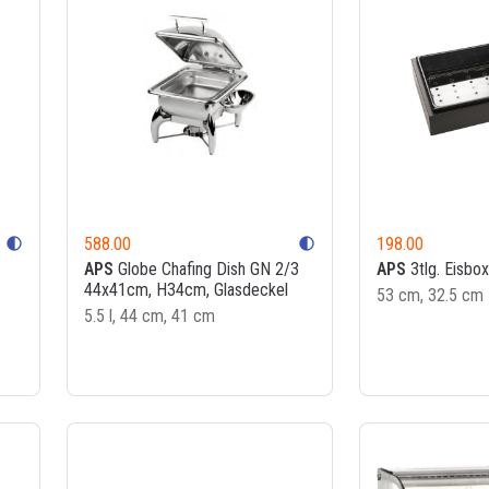
588.00
198.00
contrast
contrast
APS
Globe Chafing Dish GN 2/3
APS
3tlg. Eisbox
44x41cm, H34cm, Glasdeckel
53 cm, 32.5 cm
5.5 l, 44 cm, 41 cm