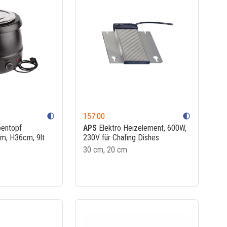
157.00
contrast
contrast
pentopf
APS
Elektro Heizelement, 600W,
m, H36cm, 9lt
230V für Chafing Dishes
30 cm, 20 cm