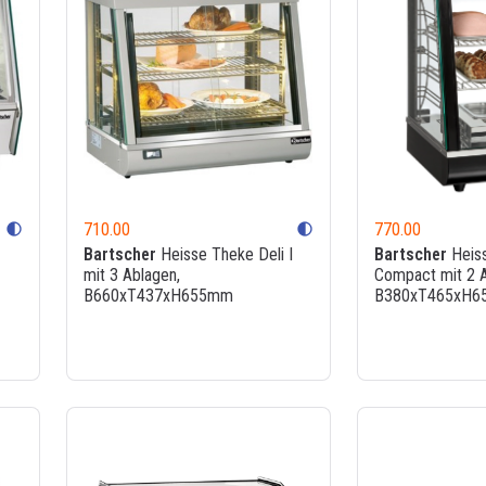
710.00
770.00
contrast
contrast
Bartscher
Heisse Theke Deli I
Bartscher
Heiss
mit 3 Ablagen,
Compact mit 2 A
B660xT437xH655mm
B380xT465xH6