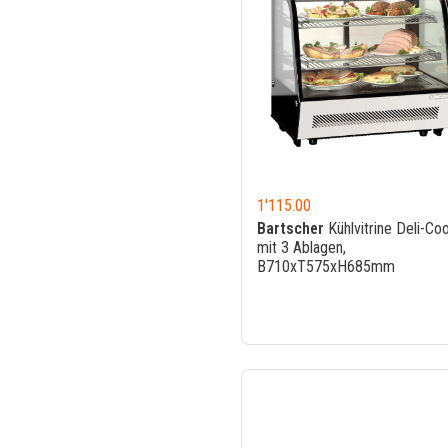
1'115.00
Bartscher
Kühlvitrine Deli-Cool
mit 3 Ablagen,
B710xT575xH685mm