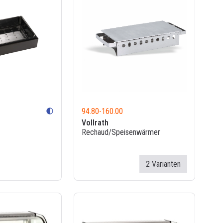
94.80
-
160.00
contrast
Vollrath
Rechaud/Speisenwärmer
2 Varianten