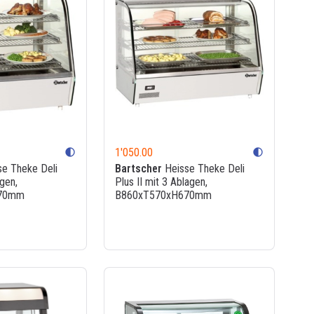
1'050.00
contrast
contrast
e Theke Deli
Bartscher
Heisse Theke Deli
agen,
Plus II mit 3 Ablagen,
70mm
B860xT570xH670mm