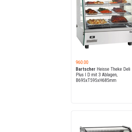
960.00
Bartscher
Heisse Theke Deli
Plus I D mit 3 Ablagen,
B695xT595xH685mm