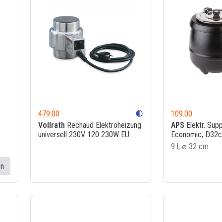
479.00
109.00
contrast
Vollrath
Rechaud Elektroheizung
APS
Elektr. Sup
universell 230V 120 230W EU
Economic, D32c
9 l, ⌀ 32 cm
en