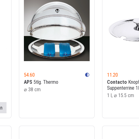
54.60
11.20
contrast
APS
5tlg. Thermo
Contacto
Knopf
Suppenterrine 1
⌀ 38 cm
1 l, ⌀ 15.5 cm
en