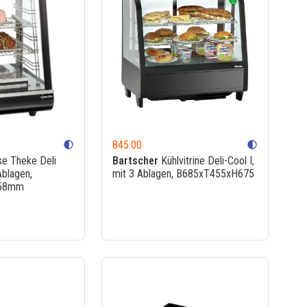
845.00
contrast
contrast
e Theke Deli
Bartscher
Kühlvitrine Deli-Cool I,
blagen,
mit 3 Ablagen, B685xT455xH675
58mm