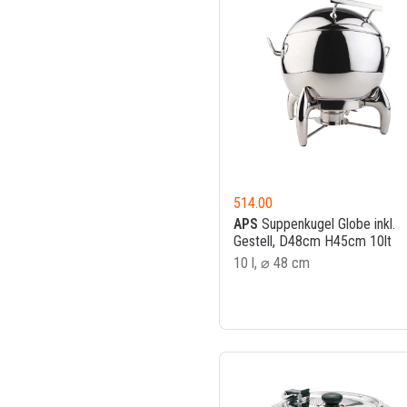
514.00
APS
Suppenkugel Globe inkl.
Gestell, D48cm H45cm 10lt
10 l, ⌀ 48 cm