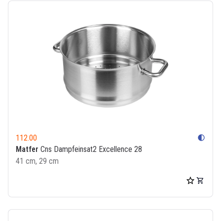
112.00
contrast
Matfer
Cns Dampfeinsat2 Excellence 28
41 cm, 29 cm