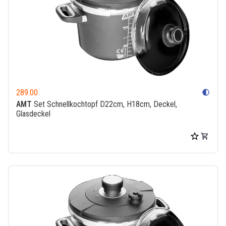
289.00
contrast
AMT
Set Schnellkochtopf D22cm, H18cm, Deckel,
Glasdeckel