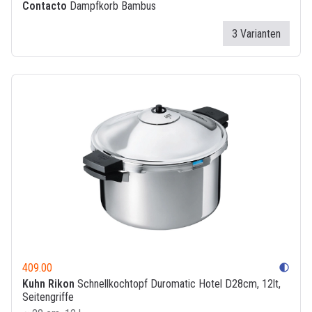
Contacto
Dampfkorb Bambus
3 Varianten
409.00
contrast
Kuhn Rikon
Schnellkochtopf Duromatic Hotel D28cm, 12lt,
Seitengriffe