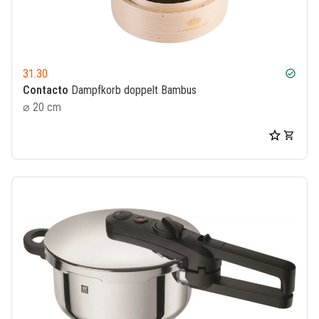
31.30
check_circle
Contacto
Dampfkorb doppelt Bambus
⌀ 20 cm