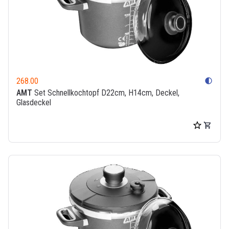
268.00
contrast
AMT
Set Schnellkochtopf D22cm, H14cm, Deckel,
Glasdeckel