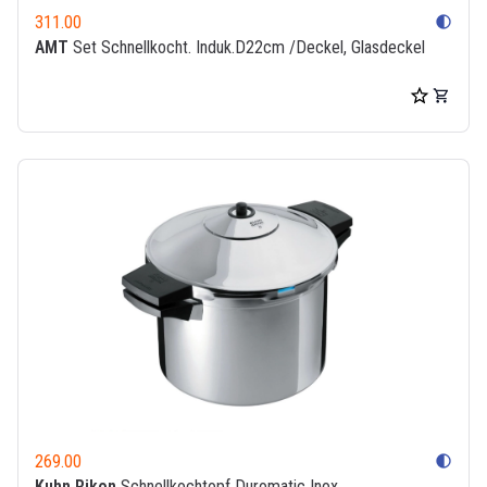
311.00
contrast
AMT
Set Schnellkocht. Induk.D22cm /Deckel, Glasdeckel
269.00
contrast
Kuhn Rikon
Schnellkochtopf Duromatic Inox