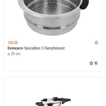
100.00
check_circle
Demeyere
Specialties 5 Dampfeinsatz
⌀ 29 cm