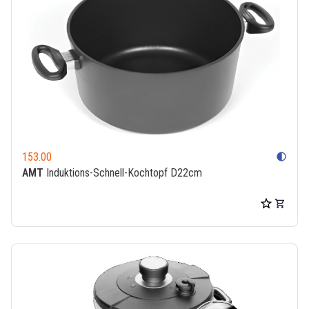
153.00
contrast
AMT
Induktions-Schnell-Kochtopf D22cm