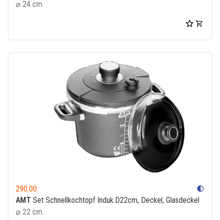
⌀ 24 cm
290.00
contrast
AMT
Set Schnellkochtopf Induk.D22cm, Deckel, Glasdeckel
⌀ 22 cm