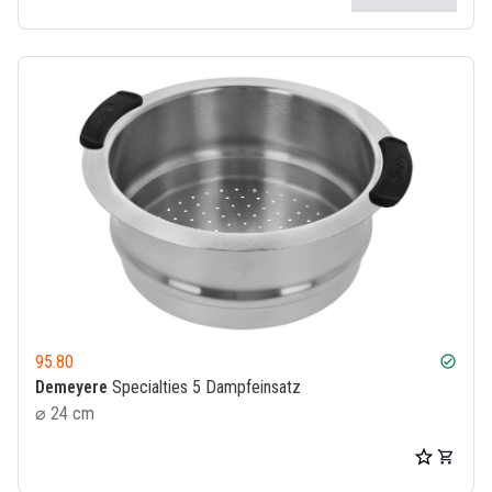
95.80
check_circle
Demeyere
Specialties 5 Dampfeinsatz
⌀ 24 cm