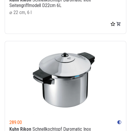
Seitengriffmodell D22cm 6L
⌀ 22 cm, 6 l
289.00
contrast
Kuhn Rikon
Schnellkochtopf Duromatic Inox