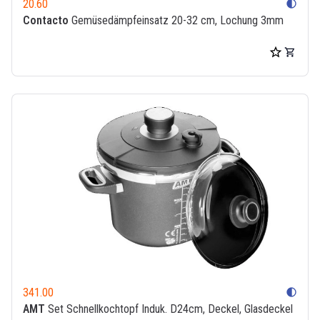
20.60
contrast
Contacto
Gemüsedämpfeinsatz 20-32 cm, Lochung 3mm
341.00
contrast
AMT
Set Schnellkochtopf Induk. D24cm, Deckel, Glasdeckel