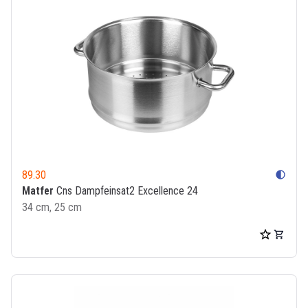
89.30
contrast
Matfer
Cns Dampfeinsat2 Excellence 24
34 cm, 25 cm