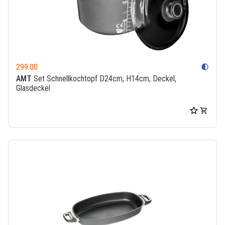
299.00
contrast
AMT
Set Schnellkochtopf D24cm, H14cm, Deckel,
Glasdeckel