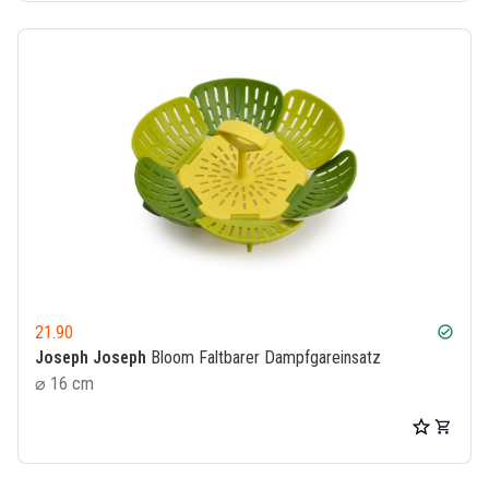
21.90
check_circle
Joseph Joseph
Bloom Faltbarer Dampfgareinsatz
⌀ 16 cm