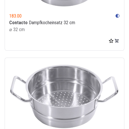
183.00
contrast
Contacto
Dampfkocheinsatz 32 cm
⌀ 32 cm