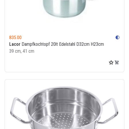
835.00
contrast
Lacor
Dampfkochtopf 20lt Edelstahl D32cm H23cm
39 cm, 41 cm