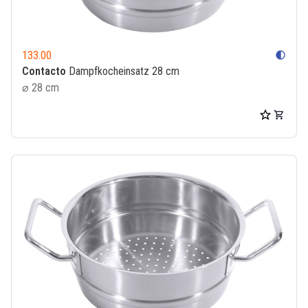
133.00
contrast
Contacto
Dampfkocheinsatz 28 cm
⌀ 28 cm