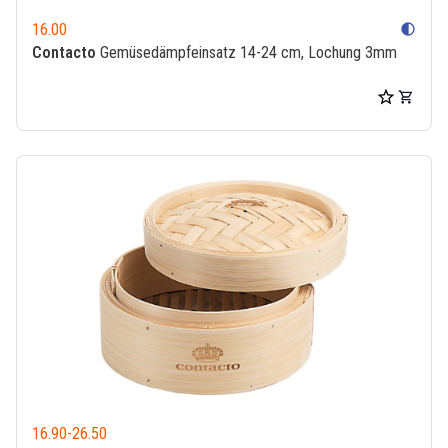
16.00
contrast
Contacto
Gemüsedämpfeinsatz 14-24 cm, Lochung 3mm
16.90
-
26.50