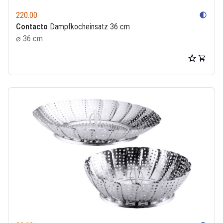
220.00
contrast
Contacto
Dampfkocheinsatz 36 cm
⌀ 36 cm