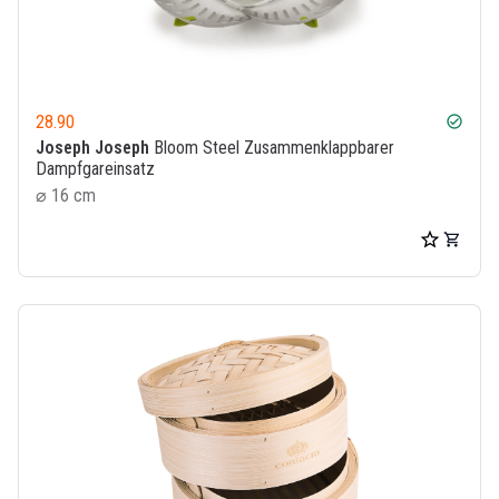
28.90
check_circle
Joseph Joseph
Bloom Steel Zusammenklappbarer
Dampfgareinsatz
⌀ 16 cm