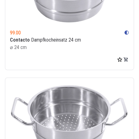
99.00
contrast
Contacto
Dampfkocheinsatz 24 cm
⌀ 24 cm