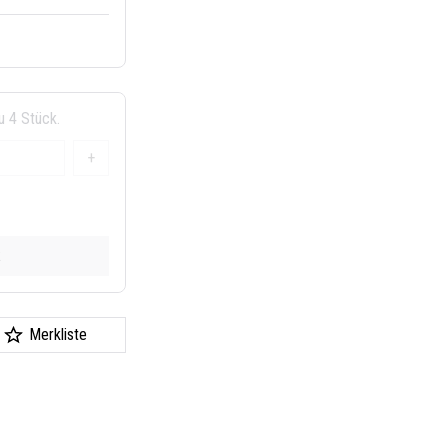
u 4 Stück.
+
k
Merkliste