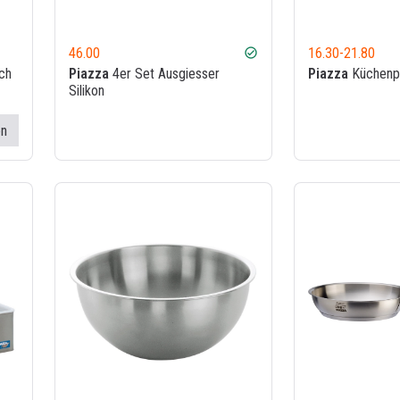
46.00
16.30
-
21.80
check_circle
ch
Piazza
4er Set Ausgiesser
Piazza
Küchenpi
Silikon
en