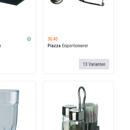
30.40
check_circle
e
Piazza
Eisportionierer
13 Varianten