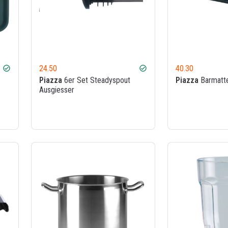
24.50
40.30
check_circle
check_circle
Piazza
6er Set Steadyspout
Piazza
Barmatt
Ausgiesser