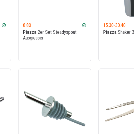
8.80
15.30
-
33.40
check_circle
check_circle
Piazza
2er Set Steadyspout
Piazza
Shaker 3-
Ausgiesser