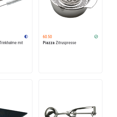
60.50
contrast
check_circle
Trinkhalme mit
Piazza
Zitruspresse