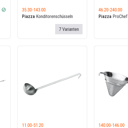
35.30
-
143.00
46.20
-
240.00
check_circle
Piazza
Konditorenschüsseln
Piazza
ProChef 
7 Varianten
11.00
-
51.20
140.00
-
146.00