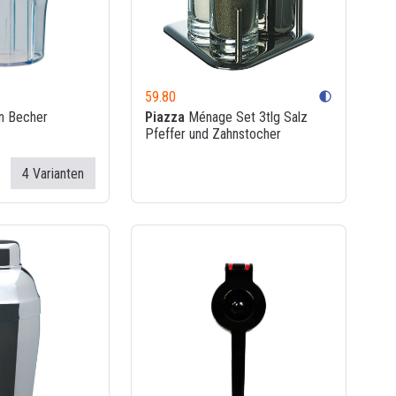
59.80
contrast
n Becher
Piazza
Ménage Set 3tlg Salz
Pfeffer und Zahnstocher
4 Varianten