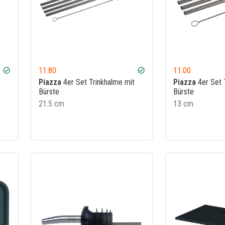
11.80
11.00
check_circle
check_circle
Piazza
4er Set Trinkhalme mit
Piazza
4er Set 
Bürste
Bürste
21.5 cm
13 cm