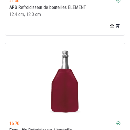
21.00
check_circle
APS
Refroidisseur de bouteilles ELEMENT
12.4 cm, 12.3 cm
16.70
check_circle