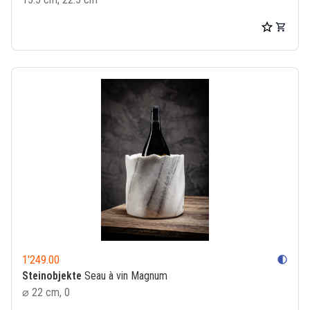
1'249.00
contrast
Steinobjekte
Seau à vin Magnum
⌀ 22 cm, 0