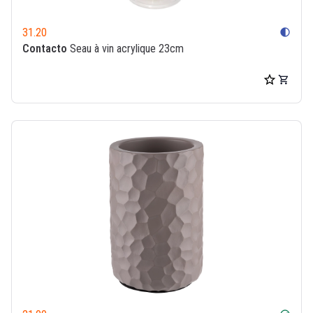
31.20
contrast
Contacto
Seau à vin acrylique 23cm