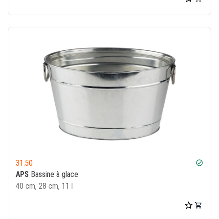
31.50
check_circle
APS
Bassine à glace
40 cm, 28 cm, 11 l