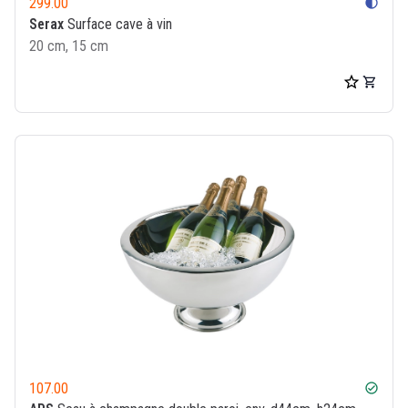
299.00
contrast
Serax
Surface cave à vin
20 cm, 15 cm
107.00
check_circle