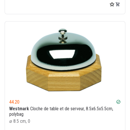
44.20
check_circle
Westmark
Cloche de table et de serveur, 8.5x6.5x5.5cm,
polybag
⌀ 8.5 cm, 0