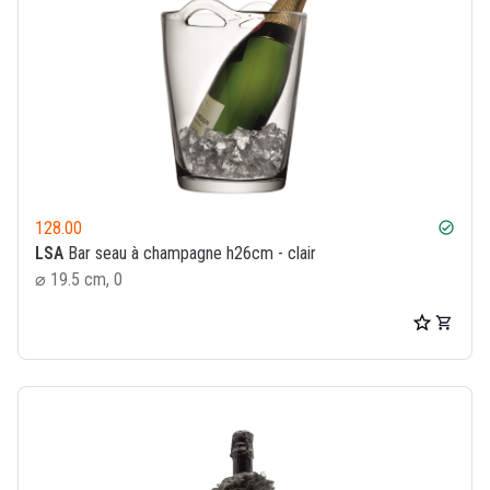
128.00
check_circle
LSA
Bar seau à champagne h26cm - clair
⌀ 19.5 cm, 0