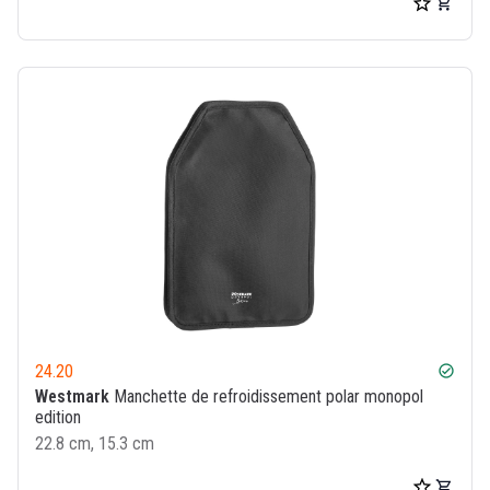
24.20
check_circle
Westmark
Manchette de refroidissement polar monopol
edition
22.8 cm, 15.3 cm