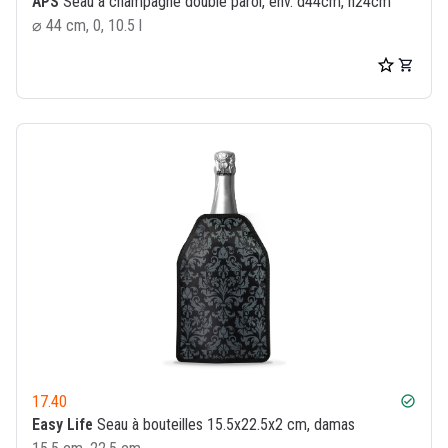
APS
Seau à champagne double paroi, env. d44cm, h24cm
⌀ 44 cm, 0, 10.5 l
17.40
check_circle
Easy Life
Seau à bouteilles 15.5x22.5x2 cm, damas