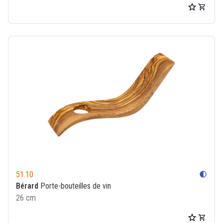
51.10
contrast
Bérard
Porte-bouteilles de vin
26 cm