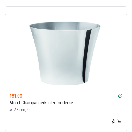
181.00
check_circle
Abert
Champagnerkühler moderne
⌀ 27 cm, 0