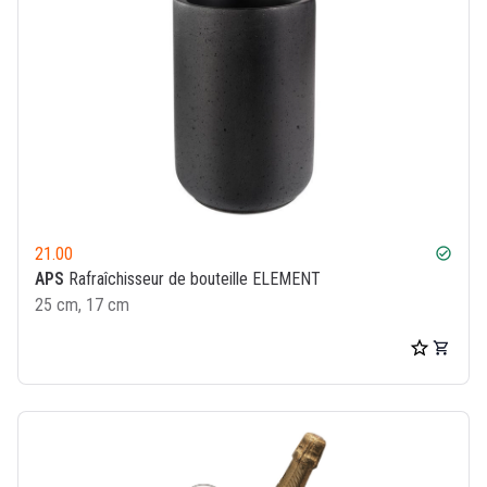
21.00
check_circle
APS
Rafraîchisseur de bouteille ELEMENT
25 cm, 17 cm