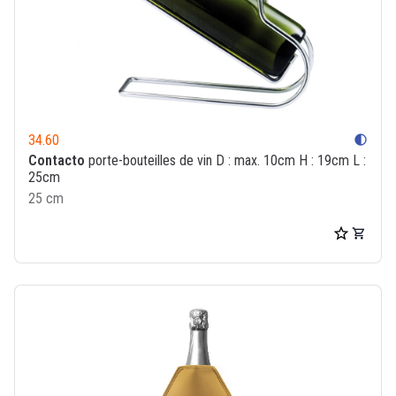
34.60
contrast
Contacto
porte-bouteilles de vin D : max. 10cm H : 19cm L :
25cm
25 cm