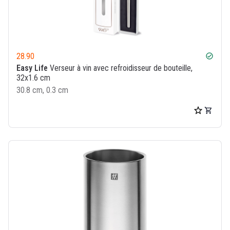
28.90
check_circle
Easy Life
Verseur à vin avec refroidisseur de bouteille,
32x1.6 cm
30.8 cm, 0.3 cm