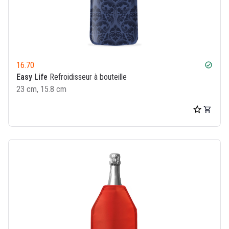
16.70
check_circle
Easy Life
Refroidisseur à bouteille
23 cm, 15.8 cm