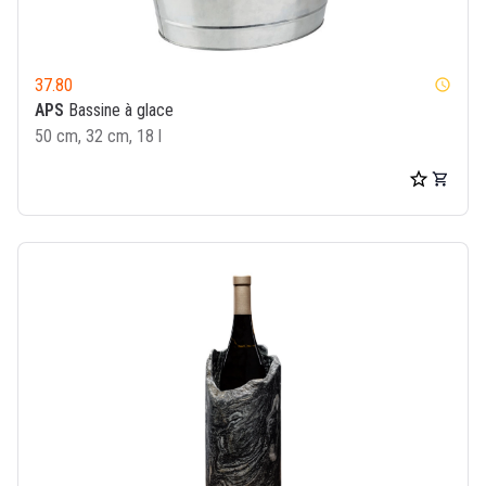
37.80
watch_later
APS
Bassine à glace
50 cm, 32 cm, 18 l