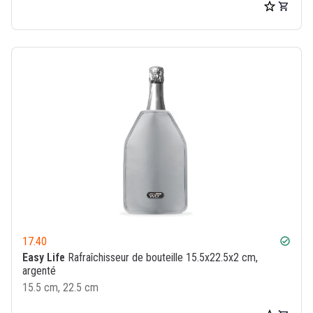
17.40
check_circle
Easy Life
Rafraîchisseur de bouteille 15.5x22.5x2 cm,
argenté
15.5 cm, 22.5 cm