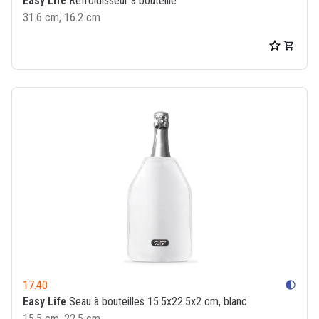
Easy Life
Refroidisseur à bouteille
31.6 cm, 16.2 cm
17.40
contrast
Easy Life
Seau à bouteilles 15.5x22.5x2 cm, blanc
15.5 cm, 22.5 cm