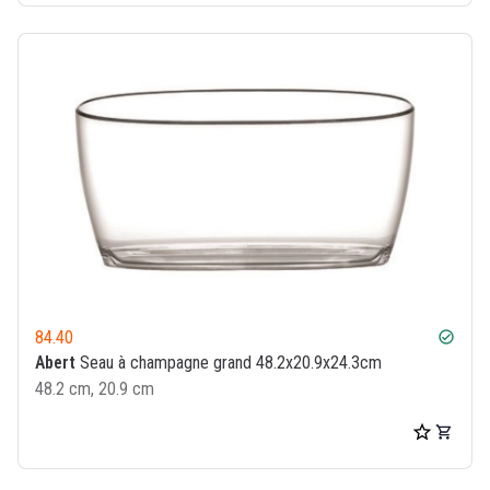
84.40
check_circle
Abert
Seau à champagne grand 48.2x20.9x24.3cm
48.2 cm, 20.9 cm