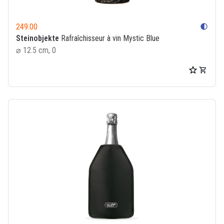
249.00
contrast
Steinobjekte
Rafraîchisseur à vin Mystic Blue
⌀ 12.5 cm, 0