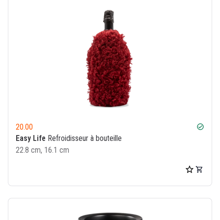
20.00
check_circle
Easy Life
Refroidisseur à bouteille
22.8 cm, 16.1 cm