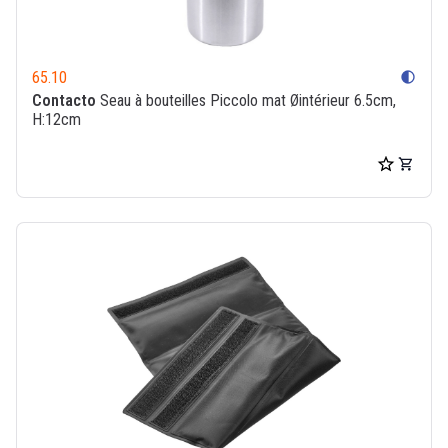
65.10
contrast
Contacto
Seau à bouteilles Piccolo mat Øintérieur 6.5cm,
H:12cm