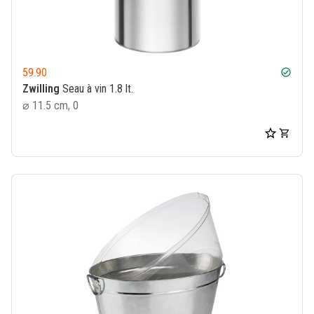
59.90
check_circle
Zwilling
Seau à vin 1.8 lt.
⌀ 11.5 cm, 0