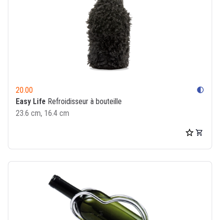
20.00
contrast
Easy Life
Refroidisseur à bouteille
23.6 cm, 16.4 cm