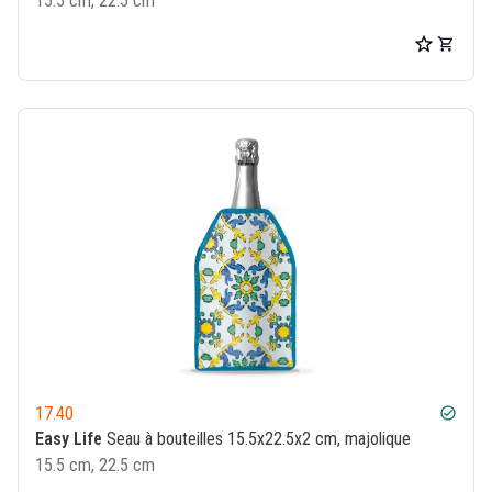
15.5 cm, 22.5 cm
17.40
check_circle
Easy Life
Seau à bouteilles 15.5x22.5x2 cm, majolique
15.5 cm, 22.5 cm