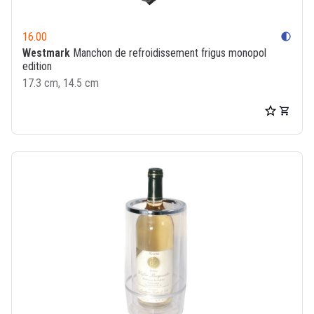
16.00
contrast
Westmark
Manchon de refroidissement frigus monopol
edition
17.3 cm, 14.5 cm