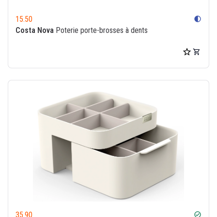
15.50
contrast
Costa Nova
Poterie porte-brosses à dents
35.90
check_circle