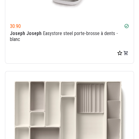
30.90
check_circle
Joseph Joseph
Easystore steel porte-brosse à dents -
blanc