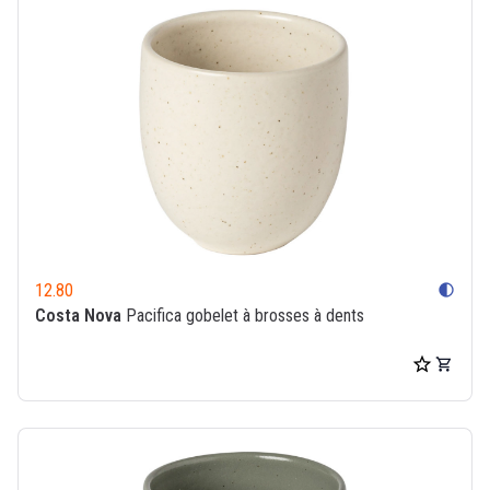
12.80
contrast
Costa Nova
Pacifica gobelet à brosses à dents