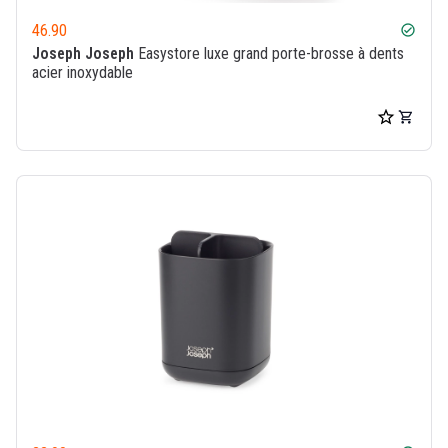
46.90
check_circle
Joseph Joseph
Easystore luxe grand porte-brosse à dents
acier inoxydable