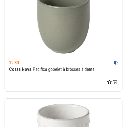
12.80
contrast
Costa Nova
Pacifica gobelet à brosses à dents