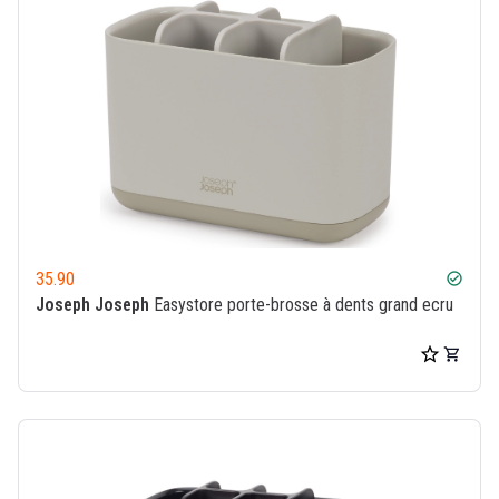
35.90
check_circle
Joseph Joseph
Easystore porte-brosse à dents grand ecru