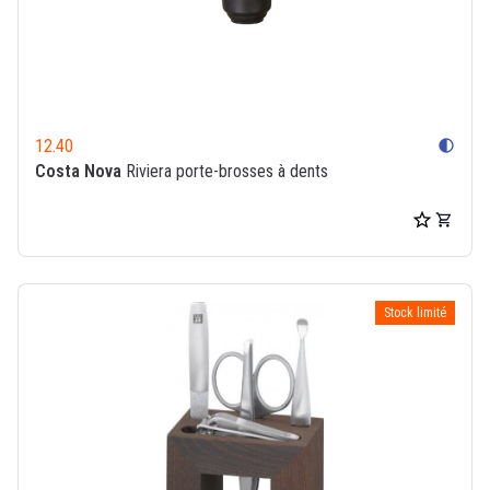
12.40
contrast
Costa Nova
Riviera porte-brosses à dents
Stock limité