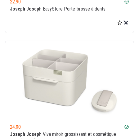
22.90
check_circle
Joseph Joseph
EasyStore Porte-brosse à dents
24.90
check_circle
Joseph Joseph
Viva miroir grossissant et cosmétique