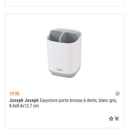
19.90
check_circle
Joseph Joseph
Easystore porte-brosse à dents, blanc gris,
8.4x8.4x12.7 cm