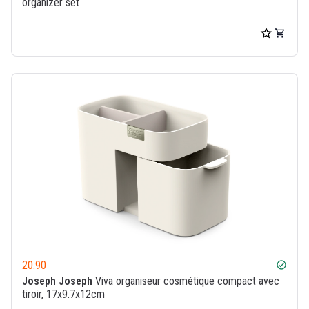
organizer set
20.90
check_circle
Joseph Joseph
Viva organiseur cosmétique compact avec
tiroir, 17x9.7x12cm