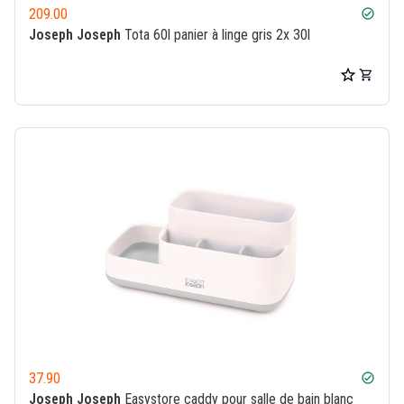
209.00
check_circle
Joseph Joseph
Tota 60l panier à linge gris 2x 30l
37.90
check_circle
Joseph Joseph
Easystore caddy pour salle de bain blanc