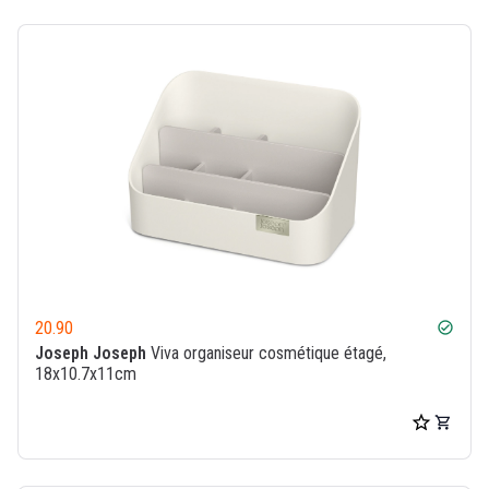
20.90
check_circle
Joseph Joseph
Viva organiseur cosmétique étagé,
18x10.7x11cm