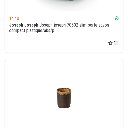
14.40
check_circle
Joseph Joseph
Joseph joseph 70502 slim porte savon
compact plastique/abs/p