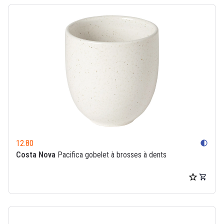
12.80
contrast
Costa Nova
Pacifica gobelet à brosses à dents