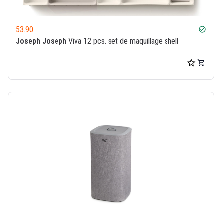
53.90
check_circle
Joseph Joseph
Viva 12 pcs. set de maquillage shell