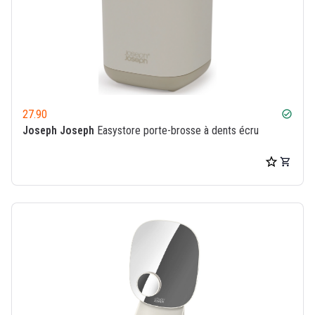
27.90
check_circle
Joseph Joseph
Easystore porte-brosse à dents écru