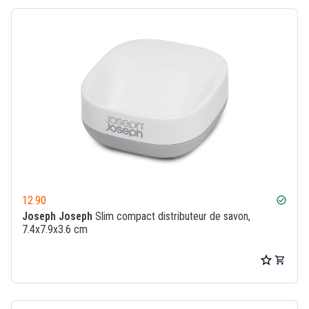
12.90
check_circle
Joseph Joseph
Slim compact distributeur de savon,
7.4x7.9x3.6 cm