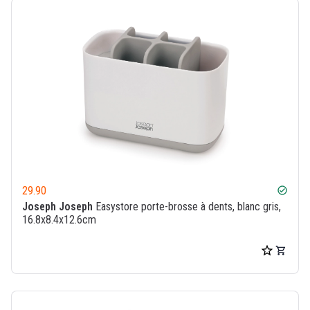
29.90
check_circle
Joseph Joseph
Easystore porte-brosse à dents, blanc gris,
16.8x8.4x12.6cm