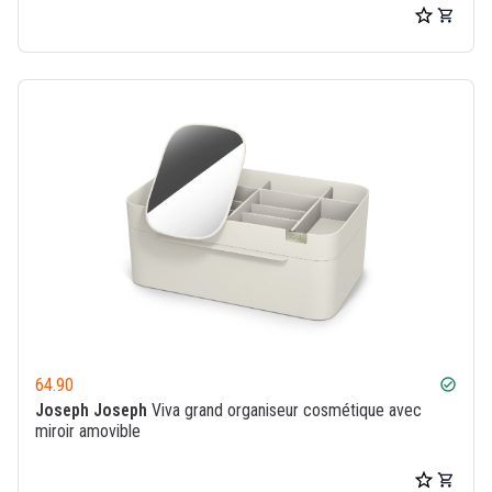
64.90
check_circle
Joseph Joseph
Viva grand organiseur cosmétique avec
miroir amovible